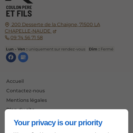
200 Desserte de la Chaigne,
71500
LA
CHAPELLE-NAUDE
09 74 56 71 58
Lun - Ven :
uniquement sur rendez-vous
Dim :
Fermé
Accueil
Contactez-nous
Mentions légales
Plan du site
Your privacy is our priority