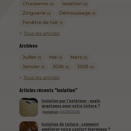
Charpente
Isolation
(3)
(2)
Zinguerie
Démoussage
(2)
(1)
Fenêtre de toit
(1)
Tous les articles
Archives
Juillet
Mai
Mars
(1)
(1)
(2)
Janvier
2026
2025
(1)
(5)
(4)
Tous les articles
Articles récents "Isolation"
Isolation par l'extérieur : quels
avantages pour votre toiture ?
04/05/2026
Isolation
Isolation de toiture : comment
améliorer votre confort thermique ?