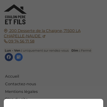
200 Desserte de la Chaigne,
71500
LA
CHAPELLE-NAUDE
09 74 56 71 58
Lun - Ven :
uniquement sur rendez-vous
Dim :
Fermé
Accueil
Contactez-nous
Mentions légales
Plan du site