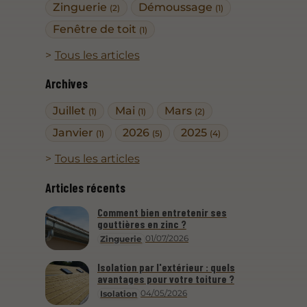
Zinguerie
Démoussage
(2)
(1)
Fenêtre de toit
(1)
Tous les articles
Archives
Juillet
Mai
Mars
(1)
(1)
(2)
Janvier
2026
2025
(1)
(5)
(4)
Tous les articles
Articles récents
Comment bien entretenir ses
gouttières en zinc ?
01/07/2026
Zinguerie
Isolation par l'extérieur : quels
avantages pour votre toiture ?
04/05/2026
Isolation