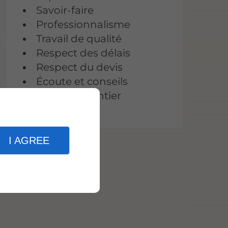
Savoir-faire
Professionnalisme
Travail de qualité
Respect des délais
Respect du devis
Écoute et conseils
Suivi du chantier
I AGREE