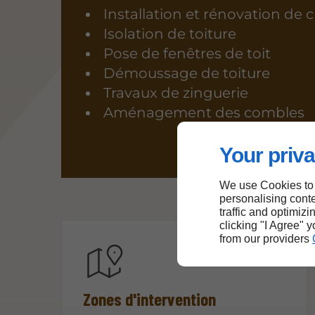
Installation et rénovation de
Isolation de toiture
Pose de fenêtres de toit
Démoussage de toiture
Travaux de zinguerie
Aménagement des combles
Your priva
We use Cookies to
personalising conte
traffic and optimizi
clicking "I Agree" 
from our providers
Zones d'intervention