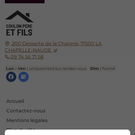
200 Desserte de la Chaigne,
71500
LA
CHAPELLE-NAUDE
09 74 56 71 58
Lun - Ven :
uniquement sur rendez-vous
Dim :
Fermé
Accueil
Contactez-nous
Mentions légales
Plan du site