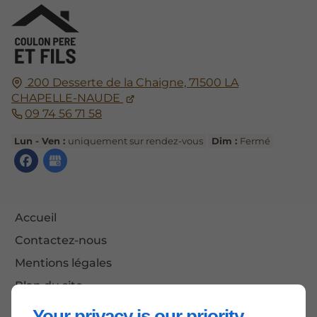
200 Desserte de la Chaigne,
71500
LA
CHAPELLE-NAUDE
09 74 56 71 58
Lun - Ven :
uniquement sur rendez-vous
Dim :
Fermé
Accueil
Contactez-nous
Mentions légales
Plan du site
Your privacy is our priority