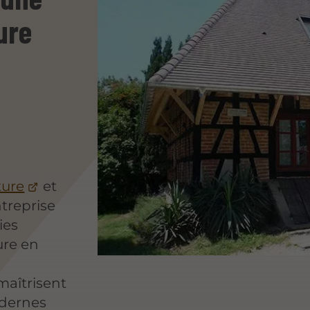
ure
ture
et
ntreprise
ies
ure en
aîtrisent
odernes