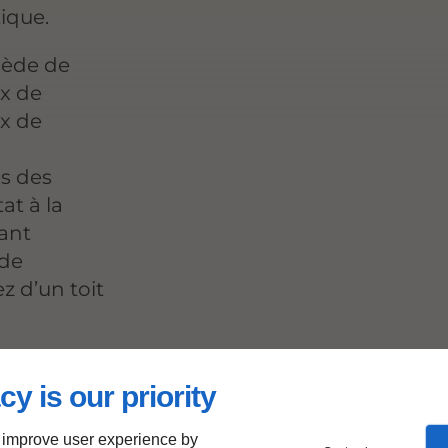
tique.
sède de
x de
ix de
s des
at à la
sant
 de
z d’un toit
cy is our priority
e
 improve user experience by