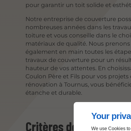
pour garantir un toit solide et esthé
Notre entreprise de couverture pos
nombreuses années dans les travau
toiture et vous conseille dans le cho
matériaux de qualité. Nous prenons
également en main toutes les étape
travaux de couverture pour un résult
hauteur de vos attentes. En choisis
Coulon Père et Fils pour vos projets
rénovation à Tournus, vous bénéficie
étanche et durable.
Your priva
Critères de choix d'un
We use Cookies to