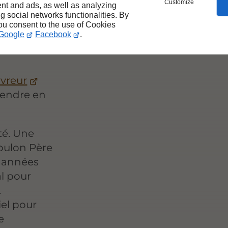
Customize
nt and ads, as well as analyzing
ure à
ng social networks functionalities. By
you consent to the use of Cookies
Google
Facebook
.
uvreur
prendre en
té. Une
oulon Père
 années
al pour
.
iel pour
e