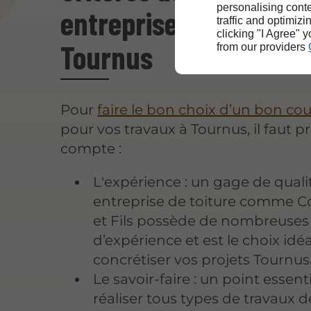
personalising conte
entreprise de couvert
traffic and optimizi
clicking "I Agree" 
Tournus
from our providers
Pour
faire le bon choix d’un bon co
pour vos travaux à Tournus, il faut 
compte :
L'expérience : un gage de quali
entreprise de toiture comme C
et Fils possède de nombreuses
d’expérience et est le choix idé
concrétiser vos projets Tournus
Le savoir-faire : un point essent
réaliser tous types de travaux d