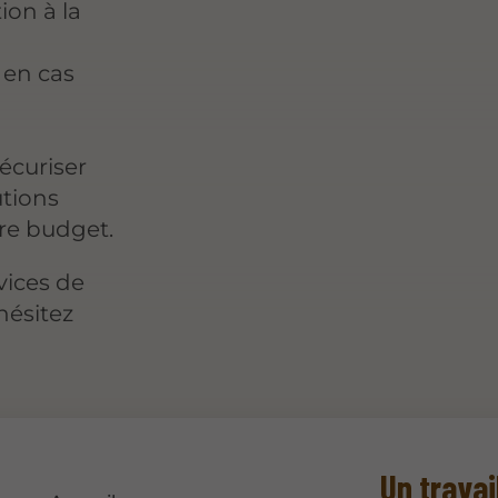
ion à la
 en cas
écuriser
utions
tre budget.
vices de
hésitez
Un travai